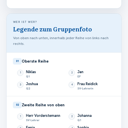
WER IST WER?
Legende zum Gruppenfoto
Von oben nach unten, innerhalb jeder Reihe von links nach
rechts.
Oberste Reihe
01
Niklas
Jan
1
2
Q1
EF
Joshua
Frau Reidick
3
4
Q2
SV-Lehrerin
Zweite Reihe von oben
02
Herr Vorderstemann
Johanna
1
2
SV-Lehrer
Q1
Fenja
Sophia