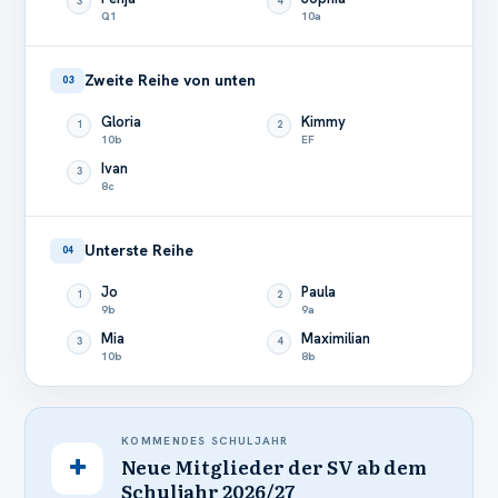
3
4
Q1
10a
Zweite Reihe von unten
03
Gloria
Kimmy
1
2
10b
EF
Ivan
3
8c
Unterste Reihe
04
Jo
Paula
1
2
9b
9a
Mia
Maximilian
3
4
10b
8b
KOMMENDES SCHULJAHR
Neue Mitglieder der SV ab dem
Schuljahr 2026/27