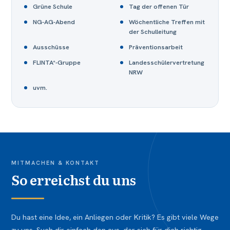
Grüne Schule
Tag der offenen Tür
NG-AG-Abend
Wöchentliche Treffen mit
der Schulleitung
Ausschüsse
Präventionsarbeit
FLINTA*-Gruppe
Landesschülervertretung
NRW
uvm.
MITMACHEN & KONTAKT
So erreichst du uns
Du hast eine Idee, ein Anliegen oder Kritik? Es gibt viele Wege
zu uns. Such dir einfach den aus, der sich für dich richtig