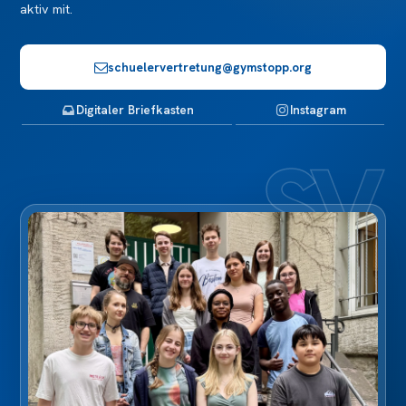
aktiv mit.
schuelervertretung@gymstopp.org
Digitaler Briefkasten
Instagram
SV